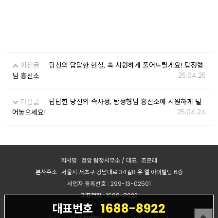
이전글
당신의 답답한 현실, 속 시원하게 풀어드릴게요! 탐정형
25.04.25
님 흥신소
다음글
답답한 당신의 속사정, 탐정형님 흥신소에 시원하게 털
25.04.24
어놓으세요!
회사명 : 정암 탐정사무소 / 대표 : 조훈래
본사주소 : 서울시 서초구 강남대로 34길8 유.엘.아이빌딩 6층
사업자 등록번호 : 299-13-02501
대표전화 : 1688-8922
1688-8922
대표번호