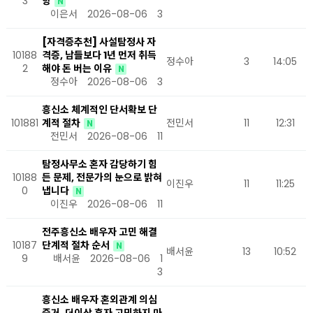
3
항
N
이은서
2026-08-06
3
[자격증추천] 사설탐정사 자
10188
격증, 남들보다 1년 먼저 취득
정수아
3
14:05
2
해야 돈 버는 이유
N
정수아
2026-08-06
3
흥신소 체계적인 단서확보 단
101881
계적 절차
전민서
11
12:31
N
전민서
2026-08-06
11
탐정사무소 혼자 감당하기 힘
10188
든 문제, 전문가의 눈으로 밝혀
이진우
11
11:25
0
냅니다
N
이진우
2026-08-06
11
전주흥신소 배우자 고민 해결
10187
단계적 절차 순서
N
배서윤
13
10:52
9
배서윤
2026-08-06
1
3
흥신소 배우자 혼외관계 의심