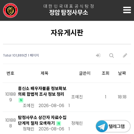
대한민국대표공식탐정
정암 탐정사무소
자유게시판
Total 101,889건
1 페이지
번호
제목
글쓴이
조회
날짜
흥신소 배우자불륜 정보확보
10188
의뢰 합법적 조사 정보 정리
조예진
1
18:18
9
N
조예진
2026-08-06
1
탐정사무소 상간자 자료수집
10188
단계적 절차 모색하기
정채린
1
18:13
N
8
정채린
2026-08-06
1