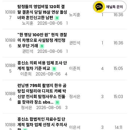
탐정들의 영업비밀 120회 결
10188
말 결혼식 당일 15살 연상 돌싱
노지훈
1
16:36
7
녀와 혼인신고한 남편
N
노지훈
2026-08-06
1
"한 명당 100만 원" 현직 경찰
10188
이 차명으로 사설탐정 개인정
권민석
1
16:36
6
보 무단 거래
N
권민석
2026-08-06
1
흥신소 의뢰 비용 업체 조사 단
10188
계적 절차 기준 비교
이준희
4
15:05
N
5
이준희
2026-08-06
4
런닝맨 795회 촬영지 한우 곰
탕집 이탈리아 디저트 카페 박
10188
신양 전시회 탐정사무소 진품
정서은
3
15:03
4
을 찾아라 장소 sbs…
N
정서은
2026-08-06
3
흥신소 합법적인 자료수집 단
10188
계적 절차 업체 선정 시 주의사
이은서
3
14:11