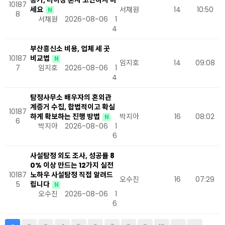
증거, 더이상 혼자 고민하지 마
10187
세요
서채원
14
10:50
N
8
서채원
2026-08-06
1
4
부산흥신소 비용, 업체 세 곳
10187
비교법
N
임지호
14
09:08
7
임지호
2026-08-06
1
4
탐정사무소 배우자의 혼외관
계증거 수집, 합법적이고 확실
10187
하게 확보하는 진행 방법
박지아
16
08:02
N
6
박지아
2026-08-06
1
6
사설탐정 외도 조사, 성공률 8
0% 이상 만드는 12가지 실전
10187
노하우 사설탐정 직접 알려드
오수진
16
07:29
5
립니다
N
오수진
2026-08-06
1
6