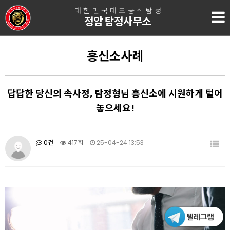
대한민국대표공식탐정
정암 탐정사무소
흥신소사례
답답한 당신의 속사정, 탐정형님 흥신소에 시원하게 털어
놓으세요!
0건
417회
25-04-24 13:53