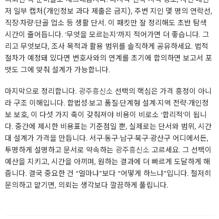
저 일부 캡처(개인정보 과다 제출은 금지), 주변 지인 몇 명의 연락선,
직장·차량·단골 업소 등 생활 단서. 이 패킷만 잘 정리해도 초반 탐색
시간이 줄어듭니다. ‘무엇을 모르는지’까지 적어가면 더 좋습니다. 그
리고 무엇보다, 조사 목적과 활용 범위를 솔직하게 공유하세요. 법적
절차가 예정돼 있다면 변호사와의 연계를 초기에 합의하면 보고서 포
맷도 그에 맞춰 설계가 가능합니다.
마지막으로 정리합니다.
광주흥신소
선택의 핵심은 가격 흥정이 아니
라 구조 이해입니다. 합법성·보고 품질·단계형 설계·지역 전략·개인정
보 보호, 이 다섯 가지 축이 갖춰져야 비용이 비로소 ‘합리적’이 됩니
다. 중간에 제시한 비용표는 기준점일 뿐, 실제로는 단서와 범위, 시간
대 설계가 가격을 만듭니다. 서구·동구·남구·북구·광산구 어디에서든,
투명하게 설명하고 문서로 약속하는
광주흥신소
고르세요. 그 선택이
예산을 지키고, 시간을 아끼며, 원하는 결과에 더 빠르게 도달하게 해
줍니다. 결국 중요한 건 “얼마냐”보다 “어떻게 하느냐”입니다. 철저히
문의하고 맡기면, 의뢰는 생각보다 깔끔하게 풀립니다.