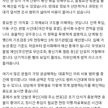
사진 한 장의 가게 간판이 동선 축을 정해주었고, 불필요한 탐문을 줄
여 예산을 지킬 수 있었습니다. 반대로 정보가 산만하거나 과장된 기
대가 앞서면 조사 범위가 넓어져 비용이 불어나기 쉽습니다.
중요한 건 ‘가격표’ 그 자체보다 구조를 이해하는 것입니다. 인력 투입,
이동 구간, 관찰 시간대(야간·주말 포함), 문서화 수준이 견적을 만듭
니다. 효율적인
광주흥신소
이 항목을 투명하게 설명하고, 단계형 진
행(1차 기초검증 2차 현장확인 3차 장기관찰)을 제안합니다. 실패 가
능성·중단 기준도 처음부터 문서화해야 예산 통제가 됩니다. 무엇보다
불법 제안(주민번호 무단조회, 통신기록 열람 등)은 단호히 거절해야
합니다. 단기적으론 빨라 보일지 몰라도, 의뢰인에게 법적 리스크가
돌아옵니다.
여기서 많은 분들이 가장 궁금해하는 ‘대표적인 의뢰 비용 범위’를 중
간에 정리합니다. 아래 금액은 작업 난이도·범위·시간대에 따라 달라
질 수 있으나, 상담에서 항목별로 이렇게 쪼개 설명하는지를 확인하는
용도로 보시면 좋습니다.
표에서 보듯 단발성 확인(사람·주소·번호)은 초기 단서가 충분하면 효
율이 좋아지고, 장시간 투입이 필요한 현장 미행·자료확보은 시간대·