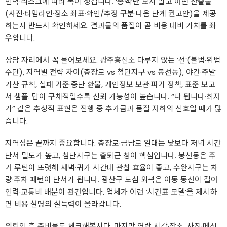
인력·리스크에 따라 폭이 생깁니다. ‘총액’만 보지 말고 어떤 산출물
(사진·타임라인·장소 좌표·확인/추정 구분·다음 단계 권고안)을 제공
하는지 반드시 확인하세요. 결과물의 품질이 곧 비용 대비 가치를 좌
우합니다.
상담 자리에서 꼭 물어보세요.
광주흥신소
다루지 않는 ‘선’(불법·위법
수단), 지역별 전략 차이(충장로 vs 첨단지구 vs 봉선동), 야간·주말
가산 규칙, 실패 기준·중단 환불, 개인정보 보관·파기 정책, 표준 보고
서 샘플. 답이 구체적일수록 신뢰 가능성이 높습니다. “다 됩니다·최저
가” 같은 추상적 표현은 진행 중 추가금과 품질 저하의 신호일 때가 많
습니다.
지역성은 끝까지 중요합니다. 충장로·금남로 일대는 낮보다 저녁 시간
단서 밀도가 높고, 첨단지구는 출퇴근 창이 핵심입니다. 봉선동은 주
거 루틴이 또렷해 새벽·귀가 시간대 관찰 효율이 좋고, 수완지구는 차
량·주차 패턴이 단서가 됩니다. 광산구 도심 외곽은 이동 동선이 길어
인력·교통비 배분이 관건입니다. 업체가 이런 ‘시간표 모델’을 제시하
면 비용 설명의 설득력이 올라갑니다.
의뢰인 측 준비물도 체크해봅시다. 마지막 연락 시각·장소, 사진·메신