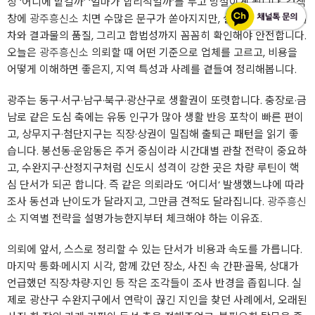
상 ‘어디에 맡길까’ ‘얼마가 합리적일까’를 두고 망설이게 됩니다. 검색
창에
광주흥신소
치면 수많은 문구가 쏟아지지만, 실제로는 단계적 절
차와 결과물의 품질, 그리고 합법성까지 꼼꼼히 확인해야 안전합니다.
오늘은
광주흥신소
의뢰할 때 어떤 기준으로 업체를 고르고, 비용을
어떻게 이해하면 좋은지, 지역 특성과 사례를 곁들여 정리해봅니다.
광주는 동구·서구·남구·북구·광산구로 생활권이 또렷합니다. 충장로·금
남로 같은 도심 축에는 유동 인구가 많아 생활 반응 포착이 빠른 편이
고, 상무지구·첨단지구는 직장·상권이 밀집해 출퇴근 패턴을 읽기 좋
습니다. 봉선동·운암동은 주거 중심이라 시간대별 관찰 전략이 중요하
고, 수완지구·산정지구처럼 신도시 성격이 강한 곳은 차량 루틴이 핵
심 단서가 되곤 합니다. 즉 같은 의뢰라도 ‘어디서’ 발생했느냐에 따라
조사 동선과 난이도가 달라지고, 그만큼 견적도 달라집니다.
광주흥신
소
지역별 전략을 설명가능한지부터 체크해야 하는 이유죠.
의뢰에 앞서, 스스로 정리할 수 있는 단서가 비용과 속도를 가릅니다.
마지막 통화·메시지 시각, 함께 갔던 장소, 사진 속 간판·골목, 상대가
언급했던 직장·차량·지인 등 작은 조각들이 조사 반경을 좁힙니다. 실
제로 광산구 수완지구에서 연락이 끊긴 지인을 찾던 사례에서, 오래된