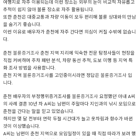
여행지로 자주 이용되는데 이런 장소는 외부의 눈이 비교적 자유롭고
추적이 쉽지 않아 불륜 장소로 자주 활용됩니다.
또한 춘천은 대중교통과 차량 이동이 모두 편리해 불륜 상대와의 만남
을 숨기기 좋습니다.
이런 이유로 배우자가 춘천에 자주 간다면 의심이 커질 수밖에 없습니
다.
춘천
불륜증거조사
춘천 지역 지리에 익숙한 전문 탐정사들이 현장을
직접 커버하며 주차 패턴 분석, 차량 동선 추적, 도보 미행 등 지역 특
화 조사 방법을 사용합니다.
춘천 지역
불륜증거조사
를 고민중이시라면 정답은
불륜증거조사
입
니다.
춘천 배우자의 부정행위증거조사를
불륜증거조사
요청했던 아내 A씨
의 사례 결혼 10년 차 A씨는 남편이 주말마다 지인과의 낚시 모임으로
춘천을 간다는 말을 믿고 있었습니다.
하지만 몇 달 전부터 연락 두절 시간대가 늘고 옷차림과 향수가 바뀐
것이 이상했습니다.
A씨는 남편이 춘천 지역으로 모임일정이 있을 때 직접 따라가 보려 했