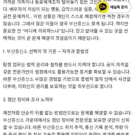
가까운 가족이나 동료에게조차 털어놓기 힘든 고민은 더욱 그렇습니
다. 배우자의 의심이 되는 행동, 갑작스러운 실종, 사업 의 배신, 혹은
금전 문제까지… 이런 상황은 개인이 스스로 해결하기엔 벅찬 경우가
많습니다. 그래서 많은 이들이 결국
부산흥신소
찾게 됩니다. 하지만
중요한 건 “어디에 의뢰하느냐”입니다. 믿고 맡아줄 수 있는 곳을 선
택하는 것이 곧 문제 해결의 첫걸음이기 때문입니다.
1.
부산흥신소
선택의 첫 기준 – 자격과 합법성
탐정 업무는 법적 윤리와 절차를 반드시 지켜야 합니다. 공식 자격을
갖춘 전문가만이 법정에서도 활용가능한 증거를 확보할 수 있습니다.
바른
부산흥신소
수많은 경험을 기반으로 합법적 절차 안에서 사건을
다루며, 의뢰인의 권리를 보호하는 것을 최우선으로 합니다.
2. 첨단 장비와 조사 노하우
예전처럼 단순히 뒤를 밟는 방법만으로는 문제를 해결할 수 없습니다.
부산흥신소
가운데에서도 첨단 장비와 전문성을 보유한 곳만이 신뢰
할 수 있습니다. 바른
부산흥신소
위치 추적, 통신 기록 분석, 차량 이
동 동선 확인 등 최신 기술을 활용해 의뢰인이 원하는 결과를 빠르게