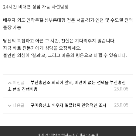
24시간 비대면 상담 가능
사설탐정
배우자 외도·연락두절·심부름대행 전문 서울·경기·인천 및 수도권 전역
출장 가능
당신의 복잡하고 아픈 그 시간, 진실은 기다려주지 않습니다.
지금 바로 전문가에게 상담을 요청하세요.
불안한 의심이 ‘결과’로, 그리고 마음의 평온으로 바뀔 수 있습니다.
이전글
부산흥신소 의뢰에 앞서, 미련이 없는 선택을 부산흥신
25.11.05
소 현실 진행비용
25.11.05
다음글
구미흥신소 배우자 일탈행위 안정적인 조사
회사명 : 정암 탐정사무소 / 대표 : 조훈래