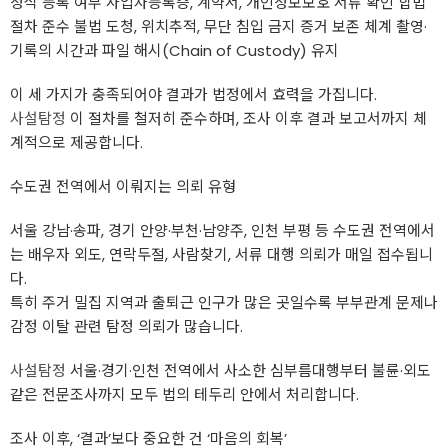
정식 등록 여부 사업자등록증, 계약서, 개인정보보호 서류 확인 합법
절차 준수 불법 도청, 위치추적, 무단 침입 금지 증거 보존 체계 촬영·
기록의 시간과 파일 해시(Chain of Custody) 유지
이 세 가지가 충족되어야 결과가 법정에서 효력을 가집니다.
사설탐정
이 절차를 철저히 준수하며, 조사 이후 결과 보고서까지 체
계적으로 제공합니다.
수도권 전역에서 이뤄지는 의뢰 유형
서울 강남·송파, 경기 안양·부천·남양주, 인천 부평 등 수도권 전역에서
는 배우자 외도, 연락두절, 사람찾기, 서류 대행 의뢰가 매일 접수됩니
다.
특히 주거 밀집 지역과 출퇴근 인구가 많은 곳일수록 부부관계 문제나
감정 이탈 관련 탐정 의뢰가 많습니다.
사설탐정
서울·경기·인천 전역에서 사소한 심부름대행부터 불륜·외도
같은 전문조사까지 모두 법의 테두리 안에서 처리합니다.
조사 이후, ‘결과’보다 중요한 건 ‘마음의 회복’