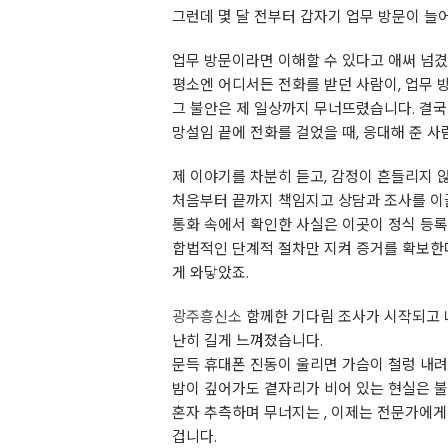
그런데 몇 달 전부터 갑자기 업무 방문이 늘
업무 방문이라면 이해할 수 있다고 애써 넘겼
평소엔 어디서든 전화를 받던 사람이, 업무 
그 불안은 제 일상까지 무너뜨렸습니다. 결국
망설임 끝에 전화를 걸었을 때, 응대해 준 
제 이야기를 차분히 듣고, 감정이 흔들리지 
처음부터 끝까지 책임지고 상담과 조사를 이끌
통화 속에서 확인한 사실은 이곳이 정식 등
합법적인 단계적 절차만 지켜 증거를 확보한다
게 와닿았죠.
광주흥신소
함께한 기다림 조사가 시작되고 나
난히 길게 느껴졌습니다.
문득 휴대폰 진동이 울리면 가슴이 철렁 내려
밤이 깊어가도 곁자리가 비어 있는 현실은 불
혼자 추측하며 무너지는 , 이제는 전문가에
겁니다.