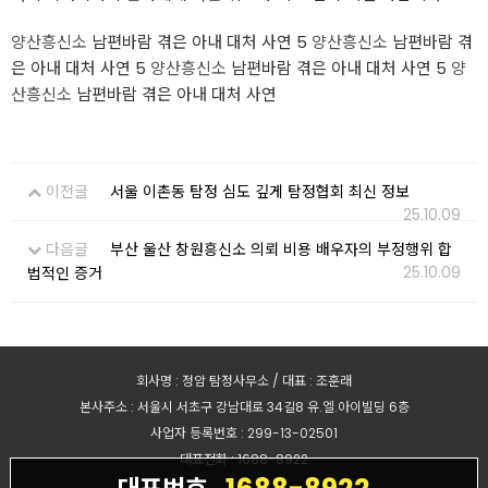
양산흥신소
남편바람 겪은 아내 대처 사연 5
양산흥신소
남편바람 겪
은 아내 대처 사연 5
양산흥신소
남편바람 겪은 아내 대처 사연 5
양
산흥신소
남편바람 겪은 아내 대처 사연
이전글
서울 이촌동 탐정 심도 깊게 탐정협회 최신 정보
25.10.09
다음글
부산 울산 창원흥신소 의뢰 비용 배우자의 부정행위 합
25.10.09
법적인 증거
회사명 : 정암 탐정사무소 / 대표 : 조훈래
본사주소 : 서울시 서초구 강남대로 34길8 유.엘.아이빌딩 6층
사업자 등록번호 : 299-13-02501
대표전화 : 1688-8922