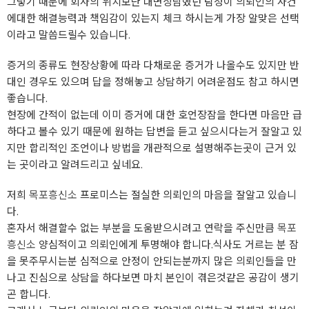
그렇기 때문에 회사의 위치보단 대면상담했던 탐정이 의뢰인의 사건
에대한 해결능력과 책임감이 있는지 체크 하시는게 가장 알맞은 선택
이라고 말씀드릴수 있습니다.
증거의 종류도 현장상황에 따라 다채로운 증거가 나올수도 있지만 반
대인 경우도 있으며 답을 정해놓고 상담하기 어려운점도 참고 하시면
좋습니다.
현장에 간적이 없는데 이미 증거에 대한 호언장잠을 한다면 마음만 급
하다고 볼수 있기 때문에 원하는 답변을 듣고 싶으시다는거 잘알고 있
지만 합리적인 조언이나 방법을 개관적으로 설명해주는곳이 근거 있
는 곳이라고 알려드리고 싶네요.
저희
목포흥신소
프로미스는 절실한 의뢰인의 마음을 잘알고 있습니
다.
혼자서 해결할수 없는 부분을 도움받으시려고 연락을 주신만큼
목포
흥신소
양심적이고 의뢰인에게 투명해야 합니다.식사도 거르는 분 잠
을 못주무시는분 심적으로 안정이 안되는분까지 많은 의뢰인들을 만
나고 진심으로 상담을 하다보면 마치 본인이 겪은것같은 공감이 생기
곤 합니다.