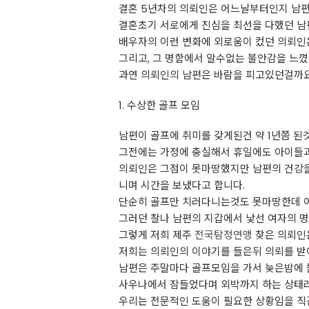
결혼 5년차의 의뢰인은 어느날부터인지 남편
결혼초기 서로에게 진심을 최선을 다했던 남
배우자의 이런 변화에 외로움이 컸던 의뢰인
그리고, 그 명함에서 알수없는 불안감을 느꼈
과연 의뢰인의 남편은 바람을 피고있던걸까
1. 수상한 골프 모임
남편이 골프에 취미를 갖게된건 약 1년쯤 된
그전에는 가정에 충실해서 휴일에도 아이들과
의뢰인은 그점이 못마땅했지만 남편의 건강을
니며 시간을 보냈다고 합니다.
단순히 골프만 치러다니는것도 못마땅한데 
그러던 찰나 남편의 지갑에서 낯선 여자의 
그렇게 저희 제주
전국탐정연맹
찾은 의뢰인
저희는 의뢰인의 이야기를 들은뒤 의뢰를 받
남편은 주말마다 골프모임을 가서 늦은밤에 
사우나에서 잠들었다며 외박까지 하는 상태라
우리는 전문적인 도움이 필요한 상황임을 직