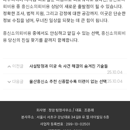
뢰비용
중
흥신소의뢰비용
상담이 새로운 출발점이 될 수 있습니다.
정확한 조사, 법적 지원, 그리고 감정에 대한 공감까지. 이곳은 단순한
정보 수집을 넘어, 무너진 일상을 되찾는 데 큰 힘이 됩니다.
흥신소의뢰비용
중에서도 안심하고 맡길 수 있는 선택,
흥신소의뢰비
용
당신의 진실 찾기를 끝까지 함께합니다.
이전글
사설탐정과 미궁 속 사건 해결의 숨겨진 기술들
25.10.04
25.10.04
다음글
울산흥신소 추천 신중할수록 미련이 없는 선택
회사명 : 정암 탐정사무소 / 대표 : 조훈래
본사주소 : 서울시 서초구 강남대로 34길8 유.엘.아이빌딩 6층
사업자 등록번호 : 299-13-02501