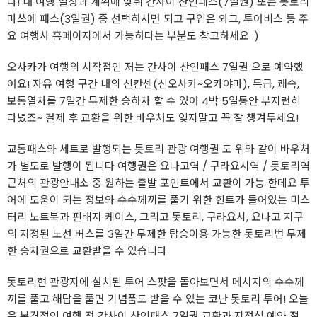
다! 내 여행 일정과 계획에 맞춰 간사이 산인패스(7일권) 또는 돗토리
마쓰에 패스(3일권) 중 선택하시면 되고 구입은 와그, 투어비스 등 주
요 여행사 홈페이지에서 가능하다는 부분도 참고하세요 :)
오사카가 여행의 시작점인 저는 간사이 산인패스 7일권 으로 예약했
어요! 자유 여행 구간 내의 신칸센(신오사카~오카야마), 특급, 쾌속,
보통열차를 7일간 무제한 승하차 할 수 있어 4박 5일동안 부지런히
다녔죠~ 결제 후 교환을 위한 바우처도 잊지말고 꼭 잘 챙겨두세요!
교통패스와 세트로 발행되는 돗토리 관광 여행권 도 위와 같이 바우처
가 별도로 발행이 됩니다 여행권은 요나고역 / 구라요시역 / 돗토리역
근처의 관광안내소 중 원하는 출발 포인트에서 교환이 가능 한데요 투
어에 도움이 되는 정보와 수수께끼를 풀기 위한 힌트가 들어있는 미스
터리 노트북과 핀배지 케이스, 그리고 돗토리, 구라요시, 요나고 지구
의 지정된 노선 버스를 3일간 무제한 탑승이용 가능한 돗토리번 무제
한 승차권으로 교환받을 수 있습니다
돗토리현 관광지에 설치된 투어 스팟을 돌아보면서 메시지의 수수께
끼를 풀고 해답을 풀면 기념품도 받을 수 있는 코난 돗토리 투어! 오늘
은 본격적인 여행 전 간사이 산인패스 7일권 교환과 지정석 예약 절