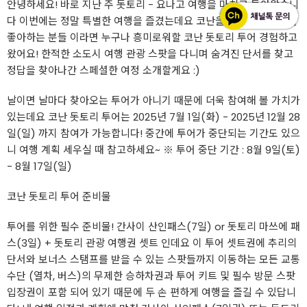
안녕하세요! 바로 지난 주 돗토리 - 요나고 여행을 마치고 돌아왔습니
다 이번에는 정말 특별한 여행을 즐겼는데요 코난을 좋아하고 추리를
좋아하는 분들 이라면 누구나 흥미로워할 코난 돗토리 투어 경험하고
왔어요! 한적한 소도시 여행 관광 스팟을 다니며 숨겨진 단서를 찾고
정답을 찾아나간 스페셜한 여정 소개할게요 :)
날이면 날마다 찾아오는 투어가 아니기 때문에 더욱 참여해 볼 가치가
있는데요 코난 돗토리 투어는 2025년 7월 1일(화) - 2025년 12월 28
일(일) 까지 참여가 가능합니다! 중간에 투어가 중단되는 기간도 있으
니 여행 계획 세우실 때 참고하세요~ ※ 투어 중단 기간 : 8월 9일(토)
- 8월 17일(일)
코난 돗토리 투어 준비물
투어를 위한 필수 준비물! 간사이 산인패스(7일) or 돗토리 마쓰에 패
스(3일) + 돗토리 관광 여행권 셋트 인데요 이 투어 셋트권에 추리의
단서와 보너스 스탬프를 받을 수 있는 스팟들까지 이동하는 모든 교통
수단 (열차, 버스)의 무제한 승하차권과 투어 키트 및 필수 방문 스팟
입장권이 포함 되어 있기 때문에 두 손 편하게 여행을 즐길 수 있답니