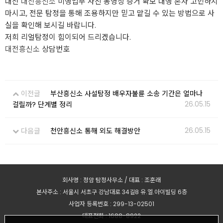
대전
대전흥신소
미행업무 사진 동영상 증거 확보 대행 혼자 고민하지
마시고, 전문 탐정을 통해 조용하지만 믿고 맡길 수 있는 방법으로 사
실을 확인해 보시길 바랍니다.
저희 리얼탐정이 힘이되어 드리겠습니다.
대전흥신소
상담번호
이전글
부산흥신소 사설탐정 배우자불륜 소송 기간은 얼마나
26.05.15
걸릴까? 단계별 정리
26.05.15
다음글
천안흥신소 통해 외도 해결방안
회사명 : 정암 탐정사무소 / 대표 : 조훈래
본사주소 : 서울시 서초구 강남대로 34길8 유.엘.아이빌딩 6층
사업자 등록번호 : 299-13-02501
대표전화 : 1688-8922