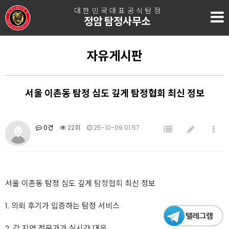
대한민국대표공식탐정
정암 탐정사무소
자유게시판
서울 이촌동 탐정 심도 깊게 탐정협회 최신 정보
0건
22회
25-10-09 01:57
서울 이촌동 탐정 심도 깊게
탐정협회
최신 정보
1. 의뢰 후기가 입증하는 탐정 서비스
2. 각 지역 전문가가 실시간 대응