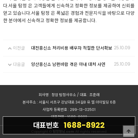
다.서울 탐정 은 고객들에게 신속하고 정확한 정보를 제공하여 신뢰를
얻고 있습니다.서울 탐정 은 폭넓은 경험과 전문지식을 바탕으로 다양
한 분야에서 신속하고 정확한 정보를 제공합니다.
25.10.09
이전글
대전흥신소 처리비용 배우자 적절한 단서확보
25.10.09
다음글
양산흥신소 남편바람 겪은 아내 대처 사연
회사명 : 정암 탐정사무소 / 대표 : 조훈래
본사주소 : 서울시 서초구 강남대로 34길8 유.엘.아이빌딩 6층
사업자 등록번호 : 299-13-02501
대표전화 : 1688-8922
1688-8922
대표번호
Copyright ©
탐정형님.com
All rights reserved.