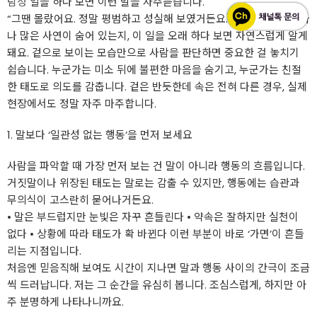
탐정
일을 하다 보면 이런 말을 자주듣습니다.
“그땐 몰랐어요. 정말 평범하고 성실해 보였거든요.” 그 한마디에 얼마
나 많은 사연이 숨어 있는지, 이 일을 오래 하다 보면 자연스럽게 알게
돼요. 겉으로 보이는 모습만으로 사람을 판단하면 중요한 걸 놓치기
쉽습니다. 누군가는 미소 뒤에 불편한 마음을 숨기고, 누군가는 친절
한 태도로 의도를 감춥니다. 겉은 반듯한데 속은 전혀 다른 경우, 실제
현장에서도 정말 자주 마주합니다.
1. 말보다 ‘일관성 없는 행동’을 먼저 보세요
사람을 파악할 때 가장 먼저 보는 건 말이 아니라 행동의 흐름입니다.
거짓말이나 위장된 태도는 말로는 감출 수 있지만, 행동에는 습관과
무의식이 고스란히 묻어나거든요.
• 말은 부드럽지만 눈빛은 자꾸 흔들린다 • 약속은 잘하지만 실천이
없다 • 상황에 따라 태도가 확 바뀐다 이런 부분이 바로 ‘가면’이 흔들
리는 지점입니다.
처음엔 믿음직해 보여도 시간이 지나면 말과 행동 사이의 간극이 조금
씩 드러납니다. 저는 그 순간을 유심히 봅니다. 조심스럽게, 하지만 아
주 분명하게 나타나니까요.