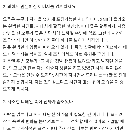
2. 과하게 만들어진 이미지를 경계하세요
요즘은 누구나 자신을 멋지게 포장가능한 시대입니다. SNS에 올라오
는 완벽한 사진들, 지나치게 깔끔한 첫인상, 매너 좋은 말투까지. 처음
만났을 땐 모두가 좋은 사람처럼 느껴질 수밖에 없죠. 그런데 시간이
조금만 지나면 이상한 지점들이 하나둘 보이기 시작합니다.
말은 완벽한데 행동이 따라오지 않거나, 특정 상황에서만 미묘하게 태
도가 달라지는 식이죠. 실제 조사에서도 이런 유형은 흔합니다.
처음엔 주변 모두가 “그 사람 정말 괜찮아 보여요”라고 말하던 인물
이, 알고 보면 전혀 다른 이중적 생활을 하고 있었던 사례. 적지 않아
요. 겉모습은 만들 수 있지만, 시간이 지나면서 드러나는 ‘습관’은 절대
숨기지 못합니다. 저는 첫인상보다도 시간이 흐른 뒤의 모습을 더 중
요하게 봅니다.
3. 사소한 디테일 속에 진짜가 숨어있다
사람을 읽는다고 해서 대단한 심리술이 필요한 건 아닙니다. 오히려
작은 습관과 변화를 눈여겨보는 게 더 정확할 때가 많아요. • 말할 때
나오는 무의식적인 표정 • 휴대폰·시간을 다루는 방법 • 갑자기 예민